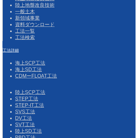
陸上地盤改良技術
一般土木
新領域事業
資料ダウンロード
工法一覧
工法検索
工法詳細
海上SCP工法
海上SD工法
CDMーFLOAT工法
陸上SCP工法
STEP工法
STEP-IT工法
SVS工法
DV工法
SVT工法
陸上SD工法
PBD工法