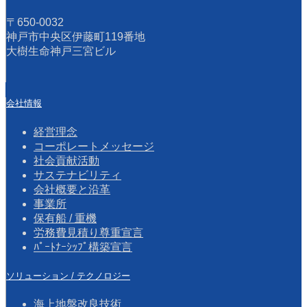
〒650-0032
神戸市中央区伊藤町119番地
大樹生命神戸三宮ビル
会社情報
経営理念
コーポレートメッセージ
社会貢献活動
サステナビリティ
会社概要と沿革
事業所
保有船 / 重機
労務費見積り尊重宣言
ﾊﾟｰﾄﾅｰｼｯﾌﾟ構築宣言
ソリューション / テクノロジー
海上地盤改良技術