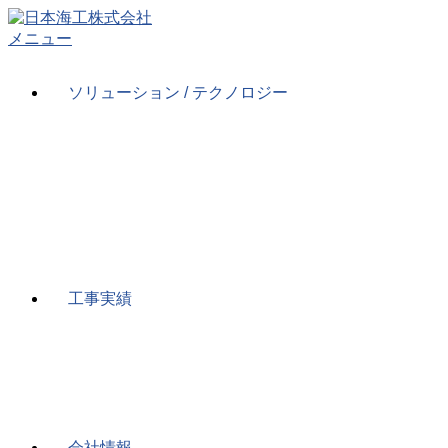
コ
ン
メニュー
テ
ン
ソリューション / テクノロジー
ツ
へ
ス
キ
ッ
プ
工事実績
会社情報