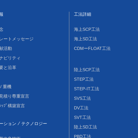
報
工法詳細
念
海上SCP工法
レートメッセージ
海上SD工法
献活動
CDMーFLOAT工法
ナビリティ
要と沿革
陸上SCP工法
STEP工法
/ 重機
STEP-IT工法
見積り尊重宣言
SVS工法
ｰｼｯﾌﾟ構築宣言
DV工法
SVT工法
ーション / テクノロジー
陸上SD工法
PBD工法