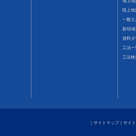
海上地
陸上地
一般土
新領域
資料ダ
工法一
工法検
｜
サイトマップ
｜
サイト