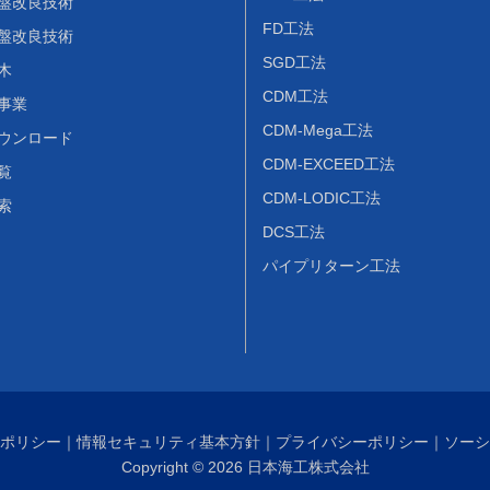
盤改良技術
FD工法
盤改良技術
SGD工法
木
CDM工法
事業
CDM-Mega工法
ウンロード
CDM-EXCEED工法
覧
CDM-LODIC工法
索
DCS工法
パイプリターン工法
ポリシー
｜
情報セキュリティ基本方針
｜
プライバシーポリシー
｜
ソーシ
Copyright © 2026 日本海工株式会社