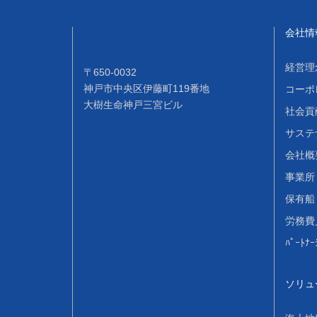
会社情
経営理
〒650-0032
神戸市中央区伊藤町119番地
コーポ
大樹生命神戸三宮ビル
社会貢
サステ
会社概
事業所
保有船 
労務費
ﾊﾟｰﾄﾅ
ソリュ