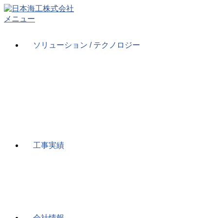
コ
ン
メニュー
テ
ン
ソリューション / テクノロジー
ツ
へ
ス
キ
ッ
プ
工事実績
会社情報