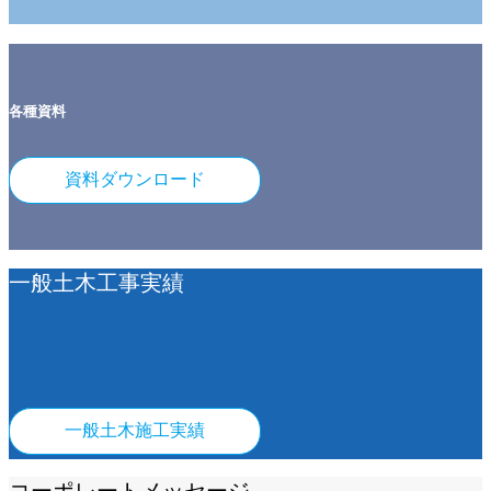
各種資料
資料ダウンロード
一般土木工事
一般土木工事
陸上地盤改良工事
一般土木工事実績
一般土木工事
海上地盤改良工事
一般土木工事
横浜港本牧ふ頭航路・泊
茨城港常陸那珂港区中央
鐘崎漁港高度衛生管理型
地(－16m)浚渫工事(その
須磨防波堤消波ブロック
ふ頭地区岸壁(-12m)築造
横浜港新本牧地区護岸(防
神戸空港造成及びその他
荷さばき所用地地盤改良
2)
製作工事
工事
波) 海上地盤改良工事
整備工事（その16）
工事
01
02
03
04
05
06
一般土木施工実績