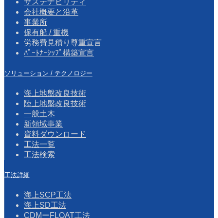
サステナビリティ
会社概要と沿革
事業所
保有船 / 重機
労務費見積り尊重宣言
ﾊﾟｰﾄﾅｰｼｯﾌﾟ構築宣言
ソリューション / テクノロジー
海上地盤改良技術
陸上地盤改良技術
一般土木
新領域事業
資料ダウンロード
工法一覧
工法検索
工法詳細
海上SCP工法
海上SD工法
CDMーFLOAT工法