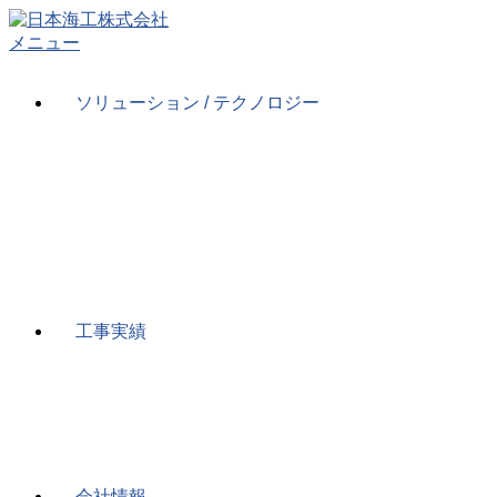
コ
ン
メニュー
テ
ン
ソリューション / テクノロジー
ツ
へ
ス
キ
ッ
プ
工事実績
会社情報