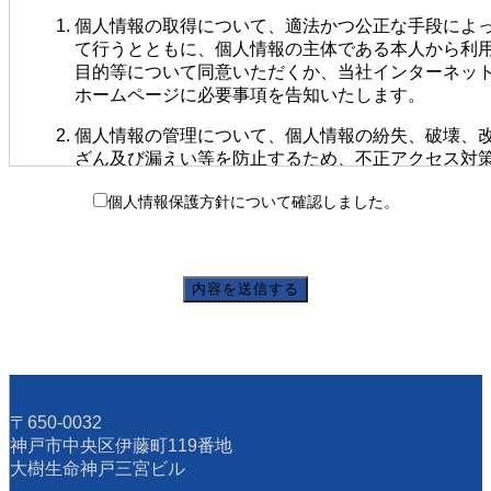
個人情報の取得について、適法かつ公正な手段によ
て行うとともに、個人情報の主体である本人から利
目的等について同意いただくか、当社インターネッ
ホームページに必要事項を告知いたします。
個人情報の管理について、個人情報の紛失、破壊、
ざん及び漏えい等を防止するため、不正アクセス対
など適切な情報セキュリティ対策を講じ、安全な環
個人情報保護方針について確認しました。
のもとに保管します。
個人情報の利用について、個人情報をあらかじめ明
する使用目的の範囲内で、会社業務の遂行上必要な
りにおいて利用します。
個人情報の第三者との共同利用、業務委託のため第
者への委託をする場合は当該第三者について十分な
査を実施し、適切な契約を締結します。
個人情報の開示・訂正・削除等について、本人が自
〒650-0032
の個人情報について、開示・訂正・利用停止・削除
神戸市中央区伊藤町119番地
を要請された場合、本人からの要請であることを確
大樹生命神戸三宮ビル
させていただいたうえで、速やかに対応いたします