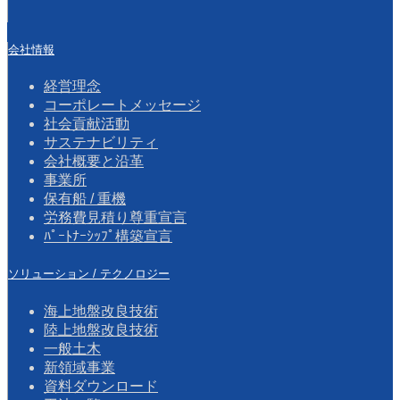
個人情報の第三者への開示・提供について以下の場
を除き、本人の同意を得ることなく個人情報を第三
会社情報
に開示・提供することはいたしません。
経営理念
(1) 法令に基づく場合
コーポレートメッセージ
社会貢献活動
(2) 人の生命、身体または財産の保護のために
サステナビリティ
要な場合であって、本人の同意を得ることが困
会社概要と沿革
であるとき
事業所
保有船 / 重機
(3) 公衆衛生の向上または児童の健全な育成の
労務費見積り尊重宣言
進のために特に必要がある場合であって、本人
ﾊﾟｰﾄﾅｰｼｯﾌﾟ構築宣言
同意を得ることが困難であるとき
(4) 国の機関もしくは地方公共団体またはその
ソリューション / テクノロジー
託を受けた者が法令の定める事務を遂行するこ
海上地盤改良技術
に対して協力する必要がある場合であって、本
陸上地盤改良技術
の同意を得ることにより当該事務の遂行に支障
一般土木
及ぼすおそれがあるとき
新領域事業
<お問い合わせ窓口>
資料ダウンロード