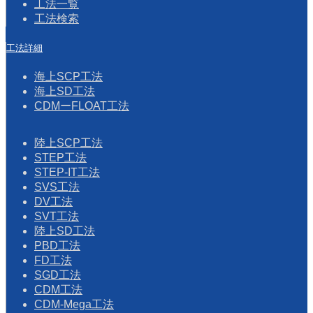
工法一覧
当社における個人情報の取扱いに関するご質問やご意見に
工法検索
しては、次の窓口にご連絡ください。
工法詳細
日本海工株式会社 事務部 総務グループ
海上SCP工法
電話：078-391-1792
海上SD工法
受付時間：平日 9:00～17:00
CDMーFLOAT工法
陸上SCP工法
STEP工法
STEP-IT工法
SVS工法
DV工法
SVT工法
陸上SD工法
PBD工法
FD工法
SGD工法
CDM工法
CDM-Mega工法