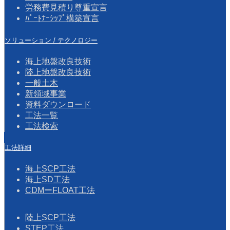
労務費見積り尊重宣言
ﾊﾟｰﾄﾅｰｼｯﾌﾟ構築宣言
ソリューション / テクノロジー
海上地盤改良技術
陸上地盤改良技術
一般土木
新領域事業
資料ダウンロード
工法一覧
工法検索
工法詳細
海上SCP工法
海上SD工法
CDMーFLOAT工法
陸上SCP工法
STEP工法