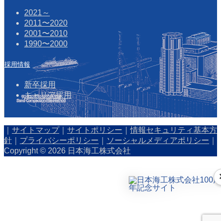
2021～
2011〜2020
2001〜2010
1990〜2000
採用情報
新卒採用
キャリア採用
｜
サイトマップ
｜
サイトポリシー
｜
情報セキュリティ基本方
針
｜
プライバシーポリシー
｜
ソーシャルメディアポリシー
｜
Copyright © 2026 日本海工株式会社