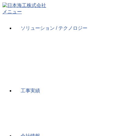
コ
ン
メニュー
テ
ン
ソリューション / テクノロジー
ツ
へ
ス
キ
ッ
プ
工事実績
会社情報